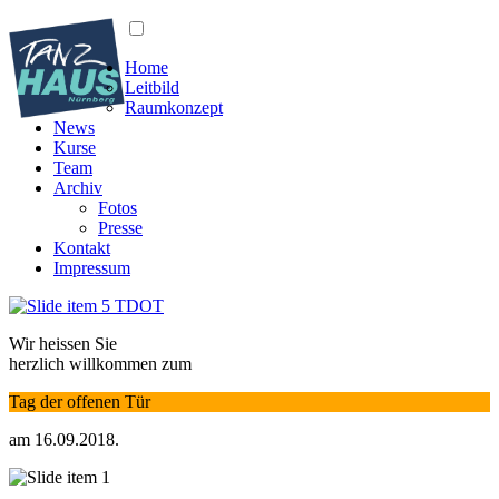
Home
Leitbild
Raumkonzept
News
Kurse
Team
Archiv
Fotos
Presse
Kontakt
Impressum
Wir heissen Sie
herzlich willkommen zum
Tag der offenen Tür
am 16.09.2018.