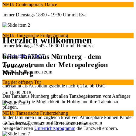
NEU:
Contemporary Dance
immer Dienstags 18:00 - 19:30 Uhr mit Eva
NEU:
Tänzerische Früherziehung
Herzlich willkommen
immer Montags 15:45 - 16:30 Uhr mit Hendryk
beim Tanzhaus Nürnberg - dem
Tanzzentrum der Metropolregion
Wir heissen Sie
Nürnberg
herzlich willkommen zum
Tag der offenen Tür
anerkannt als Ausbildungsschule nach § 21a, bb UstG
am 16.09.2018.
Das Tanzhaus Nürnberg gibt allen Tanzbegeisterten vom Anfänger
bis zum Profi die Möglichkeit ihr Hobby und ihre Talente zu
pflegen.
NEU:
Tänzerische Früherziehung
In der familiären und zugleich kreativen Atmosphäre können Kinder
ab 3 Jahren, Teenager und Erwachsene mit unserem
immer Montags 15:45 - 16:30 Uhr mit Hendryk
breitgefächerten
Unterrichtsprogramm
die Tanzwelt erobern.