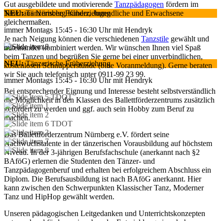
Gut ausgebildete und motivierende
Tanzpädagogen
fördern im
Tanzhaus Nürnberg Kinder, Jugendliche und Erwachsene
NEU:
Tänzerische Früherziehung
gleichermaßen.
immer Montags 15:45 - 16:30 Uhr mit Hendryk
Je nach Neigung können die verschiedenen
Tanzstile
gewählt und
miteinander kombiniert werden. Wir wünschen Ihnen viel Spaß
beim Tanzen und begrüßen Sie gerne bei einer unverbindlichen,
NEU:
Tänzerische Früherziehung
kostenlosen Schnupperstunde (bitte Voranmeldung). Gerne beraten
wir Sie auch telefonisch unter 0911-99 23 99.
immer Montags 15:45 - 16:30 Uhr mit Hendryk
Bei entsprechender Eignung und Interesse besteht selbstverständlich
die Möglichkeit in den Klassen des Ballettförderzentrums zusätzlich
gefördert zu werden und ggf. auch sein Hobby zum Beruf zu
machen.
Das Ballettförderzentrum Nürnberg e.V. fördert seine
Nachwuchstalente in der tänzerischen Vorausbildung auf höchstem
Niveau. In der 3-jährigen Berufsfachschule (anerkannt nach §2
BAföG) erlernen die Studenten den Tänzer- und
Tanzpädagogenberuf und erhalten bei erfolgreichem Abschluss ein
Diplom. Die Berufsausbildung ist nach BAföG anerkannt. Hier
kann zwischen den Schwerpunkten Klassischer Tanz, Moderner
Tanz und HipHop gewählt werden.
Unseren pädagogischen Leitgedanken und Unterrichtskonzepten